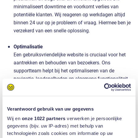
minimaliseert downtime en voorkomt verlies van
potentiële klanten. Wij reageren op werkdagen altijd
binnen 24 uur op je probleem of vraag. Hiermee ben je
verzekerd van een snelle oplossing.
Optimalisatie
Een gebruiksvriendelijke website is cruciaal voor het
aantrekken en behouden van bezoekers. Ons
supportteam helpt bij het optimaliseren van de
navigatie, laadsnelheden en algemene functionaliteit
van jouw website. Door regelmatig feedback en
problemen te analyseren, zorgen we ervoor dat de
website altijd optimaal presteert.
Verantwoord gebruik van uw gegevens
Beveiliging en bescherming
Wij en
onze 1022 partners
verwerken je persoonlijke
In een tijd waarin cyberdreigingen steeds vaker
gegevens (bijv. uw IP-adres) met behulp van
technologieën zoals cookies om informatie op uw
voorkomen, is veiligheid belangrijker dan ooit. Wij