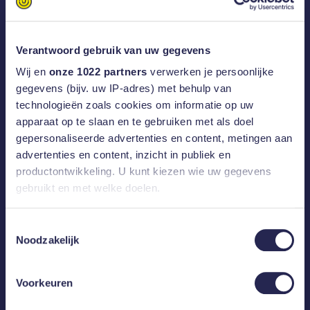
Verantwoord gebruik van uw gegevens
Wij en
onze 1022 partners
verwerken je persoonlijke
gegevens (bijv. uw IP-adres) met behulp van
technologieën zoals cookies om informatie op uw
apparaat op te slaan en te gebruiken met als doel
gepersonaliseerde advertenties en content, metingen aan
Berghege Heerkens
advertenties en content, inzicht in publiek en
bouwgroep
productontwikkeling. U kunt kiezen wie uw gegevens
gebruikt en met welke doelen.
Als u het toestaat, willen we ook graag:
Toestemmingsselectie
Lees meer
Noodzakelijk
Informatie verzamelen over uw geografische
locatie, die tot een paar meter nauwkeurig kan zijn
Uw apparaat identificeren door het actief te
Voorkeuren
scannen op specifieke eigenschappen (fingerprinting)
Lees meer over hoe uw persoonlijke gegevens worden