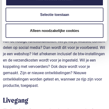
partners kunnen deze gegevens combineren met andere
geïntroduceerde Algemene Verordening
informatie die u aan ze heeft verstrekt of die ze hebben
Gegevensbescherming (AVG) en de Cookiewet.
verzameld op basis van uw gebruik van hun services. U
Selectie toestaan
gaat akkoord met onze cookies als u onze website blijft
Maatwerk functionaliteiten
gebruiken.
Alleen noodzakelijke cookies
Dan zijn we er nog niet, want de website wordt ook voorzien
van de nodige functionaliteiten. Wil je via je website content
delen op social media? Dan wordt dit voor je voorbereid. Wil
je een webshop? Het afrekenen inclusief de btw-instellingen
en de verzendkosten wordt voor je ingesteld. Wil je een
koppeling met vervoerders? Ook deze wordt voor je
gemaakt. Zijn er nieuwe ontwikkelingen? Nieuwe
ontwikkelingen worden getest en, wanneer ze rijp zijn voor
productie, toegepast.
Livegang