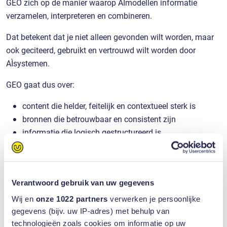
GEO zich op de manier waarop AI‑modellen informatie
verzamelen, interpreteren en combineren.
Dat betekent dat je niet alleen gevonden wilt worden, maar
ook geciteerd, gebruikt en vertrouwd wilt worden door
AI‑systemen.
GEO gaat dus over:
content die helder, feitelijk en contextueel sterk is
bronnen die betrouwbaar en consistent zijn
informatie die logisch gestructureerd is
expertise die duidelijk naar voren komt
AI‑modellen halen hun kennis uit enorme hoeveelheden data.
Hoe beter jouw content aansluit op die datastromen, hoe
Verantwoord gebruik van uw gegevens
groter de kans dat jouw merk, product of expertise in
Wij en
onze 1022 partners
verwerken je persoonlijke
antwoorden verschijnt.
gegevens (bijv. uw IP-adres) met behulp van
technologieën zoals cookies om informatie op uw