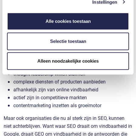
Instellingen
en om ons websiteverkeer te analyseren. Ook delen we
informatie over uw gebruik van onze site met onze
partners voor social media, adverteren en analyse. Deze
Alle cookies toestaan
partners kunnen deze gegevens combineren met andere
Moet jouw bedrijf iets met GEO?
informatie die u aan ze heeft verstrekt of die ze hebben
verzameld op basis van uw gebruik van hun services. U
De eerlijke, scherpe conclusie: ja, tenzij je het niet erg vindt
Selectie toestaan
gaat akkoord met onze cookies als u onze website blijft
om onzichtbaar te worden in de nieuwe zoekwereld.
gebruiken.
GEO is vooral relevant voor bedrijven die:
Alleen noodzakelijke cookies
thought leadership willen claimen
complexe diensten of producten aanbieden
afhankelijk zijn van online vindbaarheid
actief zijn in competitieve markten
contentmarketing inzetten als groeimotor
Maar ook organisaties die nu al sterk zijn in SEO, kunnen
niet achterblijven. Want waar SEO draait om vindbaarheid in
Google, draait GEO om vindbaarheid in de antwoorden die