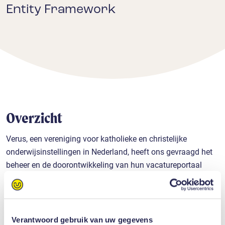
Entity Framework
Overzicht
Verus, een vereniging voor katholieke en christelijke
onderwijsinstellingen in Nederland, heeft ons gevraagd het
beheer en de doorontwikkeling van hun vacatureportaal
Onderwijstalenten over te nemen. Dit portaal stelt
aangesloten scholen in staat om zelfstandig vacatures te
plaatsen en te beheren, en biedt werkzoekenden de
mogelijkheid om gemakkelijk relevante
Verantwoord gebruik van uw gegevens