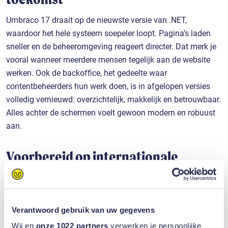
Umbraco 17 draait op de nieuwste versie van .NET,
waardoor het hele systeem soepeler loopt. Pagina’s laden
sneller en de beheeromgeving reageert directer. Dat merk je
vooral wanneer meerdere mensen tegelijk aan de website
werken. Ook de backoffice, het gedeelte waar
contentbeheerders hun werk doen, is in afgelopen versies
volledig vernieuwd: overzichtelijk, makkelijk en betrouwbaar.
Alles achter de schermen voelt gewoon modern en robuust
aan.
Voorbereid op internationale
websites
Daarnaast is het systeem beter voorbereid op internationale
websites. Tijden en datums worden overal op dezelfde
Verantwoord gebruik van uw gegevens
manier verwerkt, waardoor geplande publicaties altijd
Wij en
onze 1022 partners
verwerken je persoonlijke