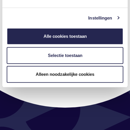
We gebruiken cookies om content en advertenties te
Tot snel in Den Bosch!
personaliseren, om functies voor social media te bieden
Instellingen
en om ons websiteverkeer te analyseren. Ook delen we
informatie over uw gebruik van onze site met onze
partners voor social media, adverteren en analyse. Deze
Alle cookies toestaan
partners kunnen deze gegevens combineren met andere
Bekijk alle updates
informatie die u aan ze heeft verstrekt of die ze hebben
verzameld op basis van uw gebruik van hun services. U
Selectie toestaan
gaat akkoord met onze cookies als u onze website blijft
gebruiken.
Alleen noodzakelijke cookies