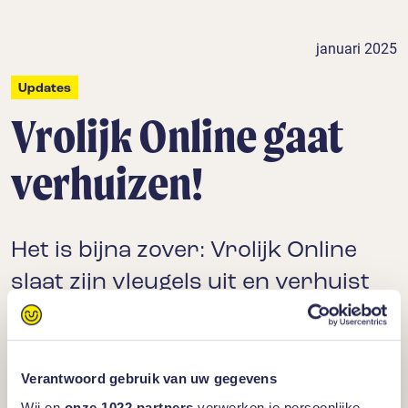
januari 2025
Updates
Vrolijk Online gaat
verhuizen!
Het is bijna zover: Vrolijk Online
slaat zijn vleugels uit en verhuist
naar een nieuwe locatie! Vanaf 13
januari 2025 zijn wij te vinden op
bedrijventerrein De Brand in Den
Verantwoord gebruik van uw gegevens
Wij en
onze 1022 partners
verwerken je persoonlijke