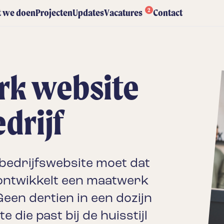
2
 we doen
Projecten
Updates
Vacatures
Contact
rk website
drijf
 bedrijfswebsite moet dat
e ontwikkelt een maatwerk
Geen dertien in een dozijn
 die past bij de huisstijl