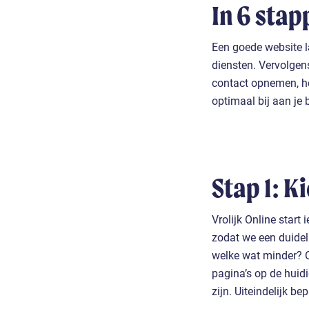
In 6 sta
Een goede website l
diensten. Vervolgens
contact opnemen, he
optimaal bij aan je 
Stap 1: K
Vrolijk Online start 
zodat we een duideli
welke wat minder? 
pagina’s op de huid
zijn. Uiteindelijk be