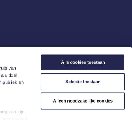
Alle cookies toestaan
hulp van
 als doel
Selectie toestaan
n publiek en
act
Alleen noodzakelijke cookies
rig kan zijn
ingerprinting)
et