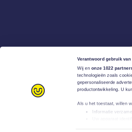
Verantwoord gebruik van
Wij en
onze 1022 partner
technologieën zoals cookie
gepersonaliseerde adverten
productontwikkeling. U ku
Als u het toestaat, willen 
Informatie verzamel
Uw apparaat identif
Nederlands
Klanten geven ons een
Lees meer over hoe uw per