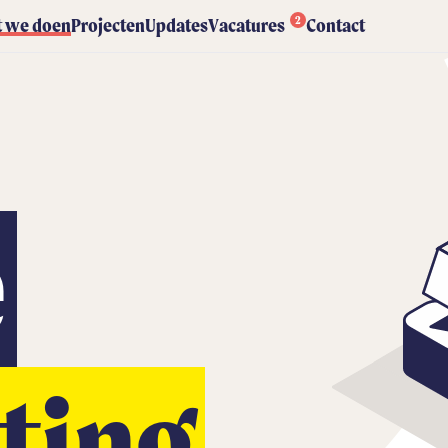
2
 we doen
Projecten
Updates
Vacatures
Contact
e
ting