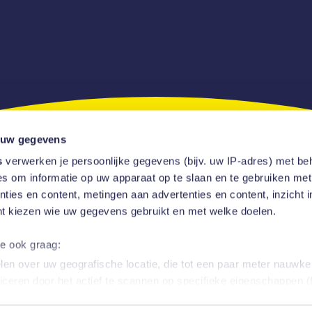
 uw gegevens
s
verwerken je persoonlijke gegevens (bijv. uw IP-adres) met be
s om informatie op uw apparaat op te slaan en te gebruiken met
ties en content, metingen aan advertenties en content, inzicht i
nt kiezen wie uw gegevens gebruikt en met welke doelen.
Over ons
Wat we doen
Projecten
Updates
Vacatures
Cont
we ook graag:
en over uw geografische locatie, die tot een paar meter nauwkeu
iceren door het actief te scannen op specifieke eigenschappen (f
Mijn Vrolijk Online
8,7
soonlijke gegevens worden verwerkt en stel uw voorkeuren in h