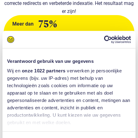
correcte redirects en verbeterde indexatie. Het resultaat mag
er zijn!
75%
Meer dan
groei in het aantalgeïndexeerde
pagina's
Verantwoord gebruik van uw gegevens
nieuwe zoektermen waarop de
270
Wij en
onze 1022 partners
verwerken je persoonlijke
website nu goed zichtbaar is
gegevens (bijv. uw IP-adres) met behulp van
technologieën zoals cookies om informatie op uw
apparaat op te slaan en te gebruiken met als doel
gepersonaliseerde advertenties en content, metingen aan
advertenties en content, inzicht in publiek en
Samenwerking met Leadgate
productontwikkeling. U kunt kiezen wie uw gegevens
Op het gebied van online marketing en analytics werkten we
gebruikt en met welke doelen.
nauw samen met
Leadgate
. Zij richten Google Tag Manager
Als u het toestaat, willen we ook graag: