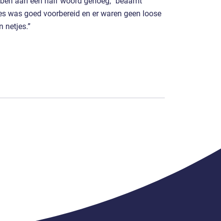
ebben aan een half woord genoeg,” beaamt
les was goed voorbereid en er waren geen loose
 netjes.”