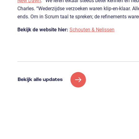
New Dawn
. “We leren elkaar steeds beter kennen en h
Charles. “Wederzijdse verzoeken waren klip-en-klaar. Al
ends. Om in Scrum taal te spreken; de refinements waren
Bekijk de website hier:
Schouten & Nelissen
Bekijk alle updates