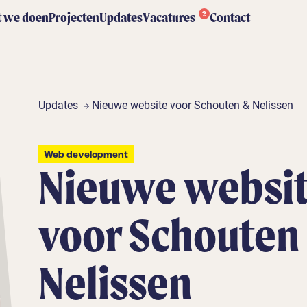
2
 we doen
Projecten
Updates
Vacatures
Contact
Updates
Nieuwe website voor Schouten & Nelissen
Web development
Nieuwe websi
voor Schouten
Nelissen