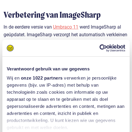
Verbetering van ImageSharp
In de eerdere versie van
Umbraco 11
werd ImageSharp al
geüpdatet. ImageSharp verzorgt het automatisch verkleinen
van afbeeldingen in een Umbraco site. Sinds Umbraco 11 is
Umbraco minder afhankelijk van ImageSharp. ImageSharp
wordt namelijk als een apart pakketje met Umbraco
meegestuurd, waardoor het vanaf Umbraco 11 mogelijk is
Verantwoord gebruik van uw gegevens
om onafhankelijk van de Umbraco versie te upgraden naar
Wij en
onze 1022 partners
verwerken je persoonlijke
toekomstige hoofdversies van ImageSharp.
gegevens (bijv. uw IP-adres) met behulp van
ImageSharp 3, zoals de nieuwe versie heet, heeft
technologieën zoals cookies om informatie op uw
apparaat op te slaan en te gebruiken met als doel
verschillende nieuwe mogelijkheden voor beeldbewerking.
gepersonaliseerde advertenties en content, metingen aan
Zo ondersteunt ImageSharp nu meer mogelijkheden in
advertenties en content, inzicht in publiek en
verschillende typen afbeeldingen. Het hoogtepunt van de
productontwikkeling. U kunt kiezen wie uw gegevens
update is echter de HMAC-beeldverwerking beveiliging. Deze
gebruikt en met welke doelen.
feature zorgt ervoor dat het een stuk moeilijker wordt om de