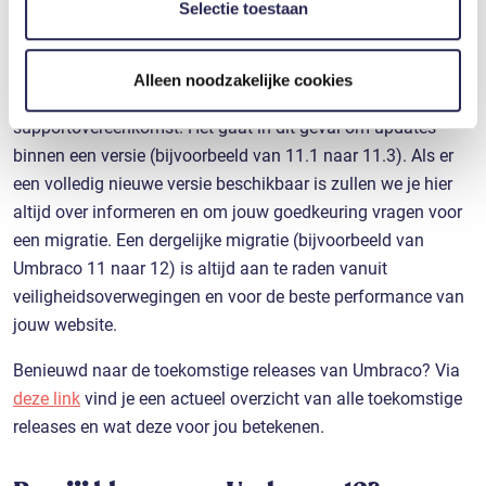
verzameld op basis van uw gebruik van hun services. U
Selectie toestaan
zal proactief alle benodigde updates binnen jouw Umbraco-
gaat akkoord met onze cookies als u onze website blijft
versie voor jou uitvoeren. Op deze manier is jouw CMS altijd
gebruiken.
up-to-date en voldoet deze aan de nieuwste
Alleen noodzakelijke cookies
veiligheidsnormen. Dit is onderdeel van de
supportovereenkomst. Het gaat in dit geval om updates
binnen een versie (bijvoorbeeld van 11.1 naar 11.3). Als er
een volledig nieuwe versie beschikbaar is zullen we je hier
altijd over informeren en om jouw goedkeuring vragen voor
een migratie. Een dergelijke migratie (bijvoorbeeld van
Umbraco 11 naar 12) is altijd aan te raden vanuit
veiligheidsoverwegingen en voor de beste performance van
jouw website.
Benieuwd naar de toekomstige releases van Umbraco? Via
deze link
vind je een actueel overzicht van alle toekomstige
releases en wat deze voor jou betekenen.