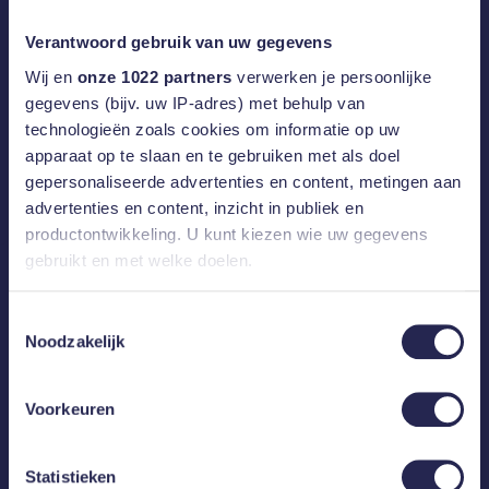
Verantwoord gebruik van uw gegevens
Online marketing
Online marketing: alles wat je moet weten
Wij en
onze 1022 partners
verwerken je persoonlijke
over SEA campagnes
gegevens (bijv. uw IP-adres) met behulp van
technologieën zoals cookies om informatie op uw
apparaat op te slaan en te gebruiken met als doel
gepersonaliseerde advertenties en content, metingen aan
Content creatie
advertenties en content, inzicht in publiek en
Versterk je online presentatie met
productontwikkeling. U kunt kiezen wie uw gegevens
StoryChief!
gebruikt en met welke doelen.
Als u het toestaat, willen we ook graag:
Toestemmingsselectie
Noodzakelijk
Informatie verzamelen over uw geografische
Online marketing
locatie, die tot een paar meter nauwkeurig kan zijn
Ontdek uMarketingSuite: dé alles-in-één
Uw apparaat identificeren door het actief te
online marketing toolbox!
Voorkeuren
scannen op specifieke eigenschappen (fingerprinting)
Lees meer over hoe uw persoonlijke gegevens worden
Statistieken
verwerkt en stel uw voorkeuren in het
detailgedeelte
in.